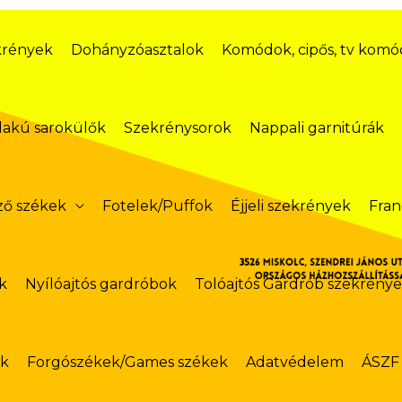
krények
Dohányzóasztalok
Komódok, cipős, tv kom
lakú sarokülők
Szekrénysorok
Nappali garnitúrák
ző székek
Fotelek/Puffok
Éjjeli szekrények
Fran
k
Nyílóajtós gardróbok
Tolóajtós Gardrób szekrény
ok
Forgószékek/Games székek
Adatvédelem
ÁSZF