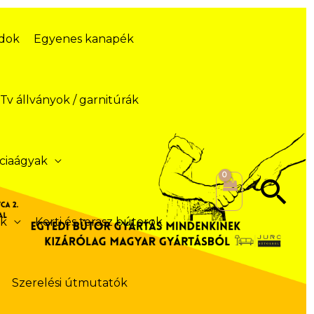
ódok
Egyenes kanapék
Tv állványok / garnitúrák
ciaágyak
Se
ek
Kerti és terasz bútorok
Szerelési útmutatók