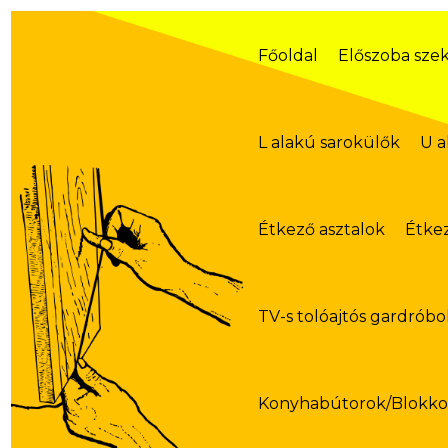
Skip
to
content
Főoldal
Előszoba sze
L alakú sarokülők
U a
Étkező asztalok
Étke
TV-s tolóajtós gardróbo
Konyhabútorok/Blokk